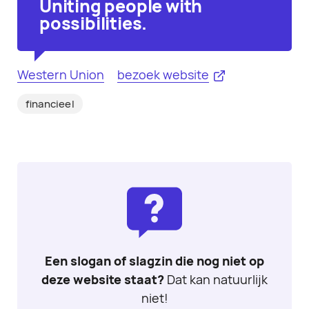
Uniting people with
possibilities.
Western Union
bezoek website
financieel
Een slogan of slagzin die nog niet op
deze website staat?
Dat kan natuurlijk
niet!