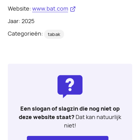
Website:
www.bat.com
Jaar: 2025
Categorieën:
tabak
Een slogan of slagzin die nog niet op
deze website staat?
Dat kan natuurlijk
niet!