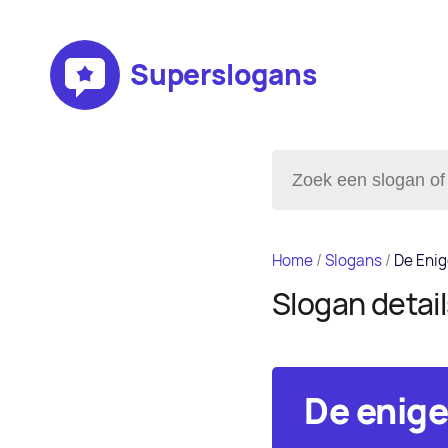
Superslogans
Home
/
Slogans
/
De Enig
Slogan detai
De enige