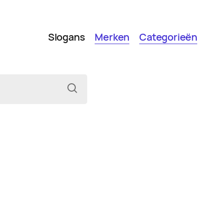
Slogans
Merken
Categorieën