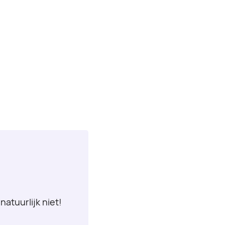
natuurlijk niet!