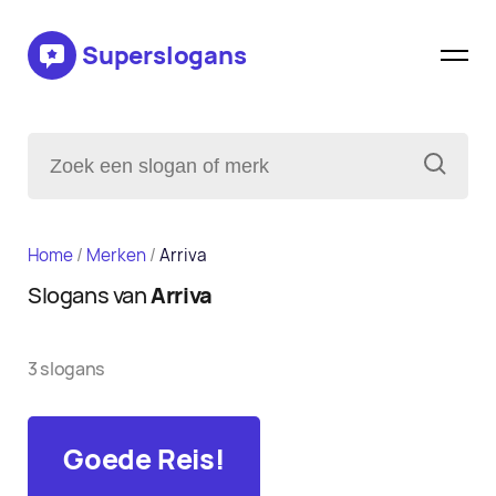
Superslogans
Home
/
Merken
/
Arriva
Slogans van
Arriva
3 slogans
Goede Reis!