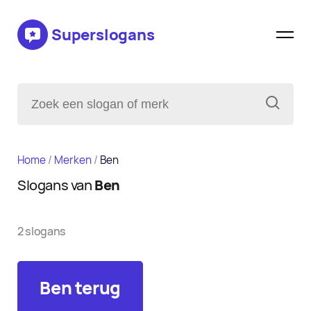
Superslogans
Home
/
Merken
/
Ben
Slogans van
Ben
2 slogans
Ben terug