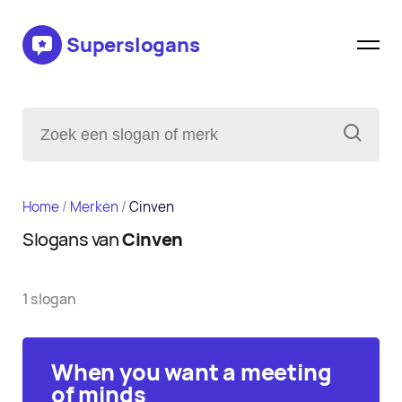
Superslogans
Home
/
Merken
/
Cinven
Slogans van
Cinven
1 slogan
When you want a meeting
of minds