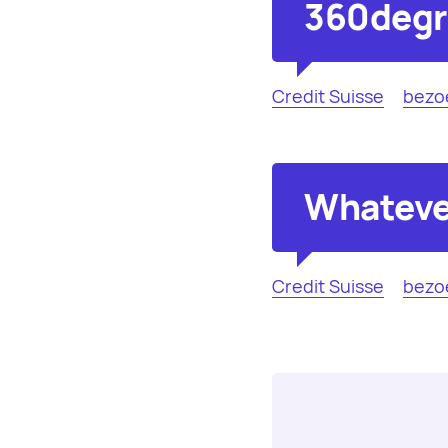
360degr
Credit Suisse
bezo
Whateve
Credit Suisse
bezo