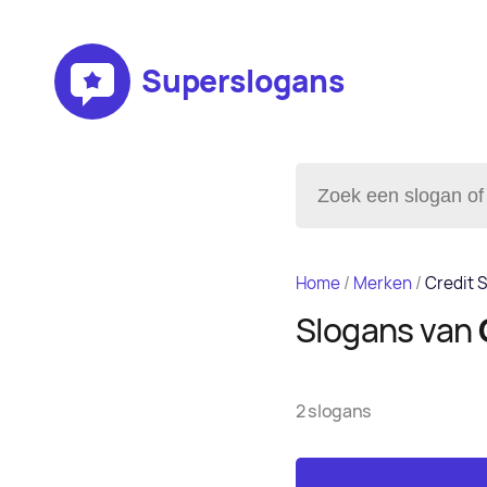
Superslogans
Home
/
Merken
/
Credit 
Slogans van
2 slogans