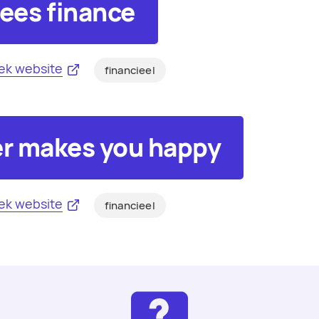
ees finance
ek website
financieel
r makes you happy
ek website
financieel