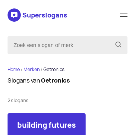
Superslogans
Home
/
Merken
/
Getronics
Slogans van
Getronics
2 slogans
building futures