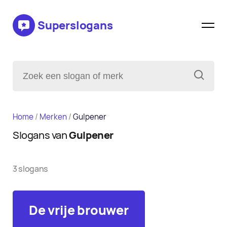
Superslogans
Home
/
Merken
/
Gulpener
Slogans van
Gulpener
3 slogans
De vrije brouwer