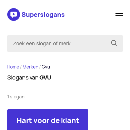
Superslogans
Home
/
Merken
/
Gvu
Slogans van
GVU
1 slogan
Hart voor de klant