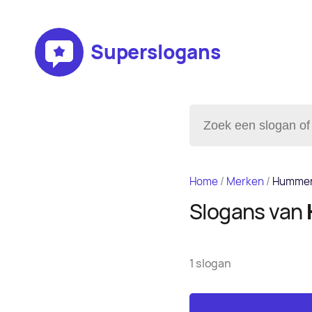
Superslogans
Home
/
Merken
/
Humme
Slogans van
1 slogan