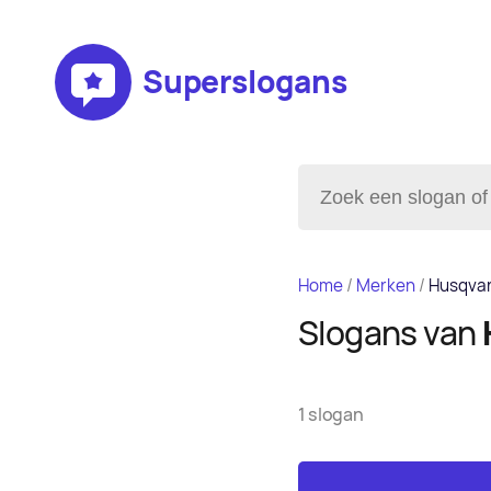
Superslogans
Home
/
Merken
/
Husqva
Slogans van
1 slogan