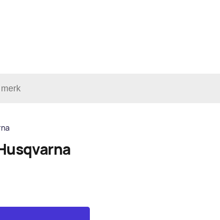
rna
Husqvarna