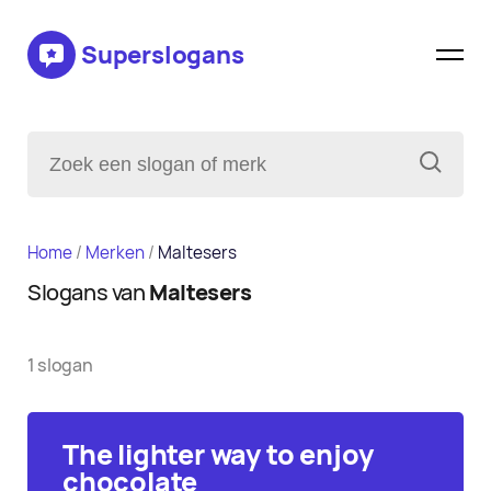
Superslogans
Home
/
Merken
/
Maltesers
Slogans van
Maltesers
1 slogan
The lighter way to enjoy
chocolate