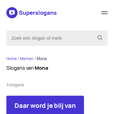
Superslogans
Home
/
Merken
/
Mona
Slogans van
Mona
3 slogans
Daar word je blij van