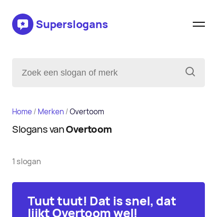
Superslogans
Home
/
Merken
/
Overtoom
Slogans van
Overtoom
1 slogan
Tuut tuut! Dat is snel, dat
lijkt Overtoom wel!