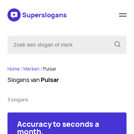
Superslogans
Home
/
Merken
/
Pulsar
Slogans van
Pulsar
3 slogans
Accuracy to seconds a
month.