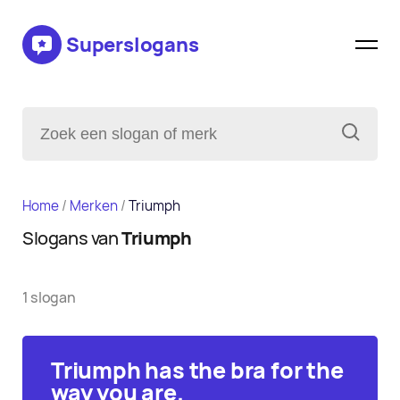
Superslogans
Home
/
Merken
/
Triumph
Slogans van
Triumph
1 slogan
Triumph has the bra for the
way you are.