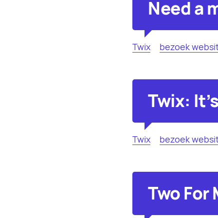
Need a m
Twix
bezoek websi
Twix: It's
Twix
bezoek websi
Two For 