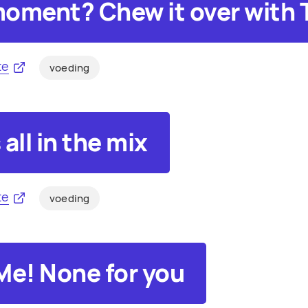
oment? Chew it over with 
te
voeding
 all in the mix
te
voeding
Me! None for you