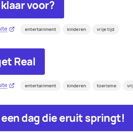
r klaar voor?
ite
entertainment
kinderen
vrije tijd
get Real
ite
entertainment
kinderen
toerisme
vri
 een dag die eruit springt!