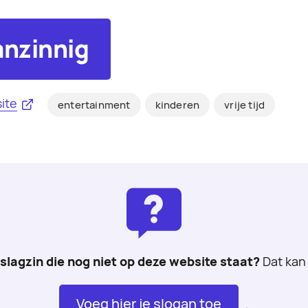
nzinnig
ite
entertainment
kinderen
vrije tijd
 slagzin die nog niet op deze website staat?
Dat kan 
Voeg hier je slogan toe
.