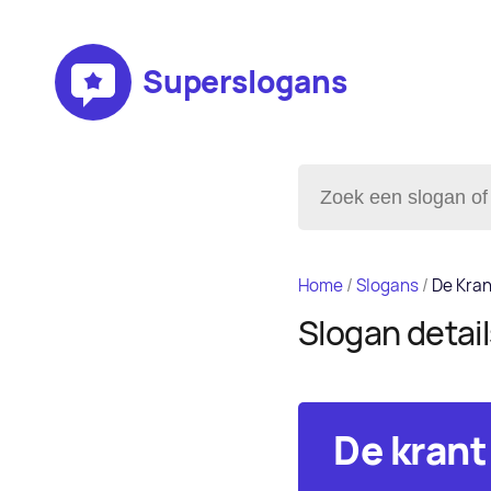
Superslogans
Home
/
Slogans
/
De Kra
Slogan detai
De krant