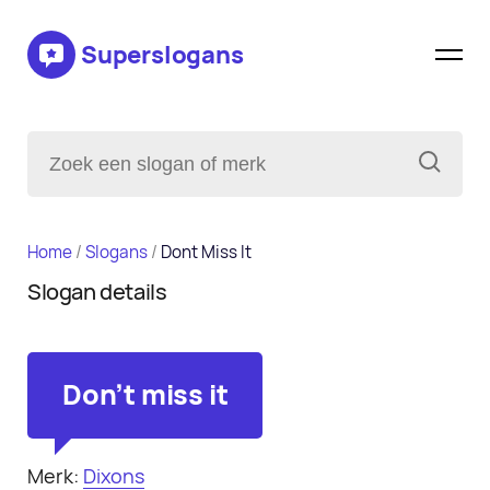
Superslogans
Home
/
Slogans
/
Dont Miss It
Slogan details
Don't miss it
Merk:
Dixons