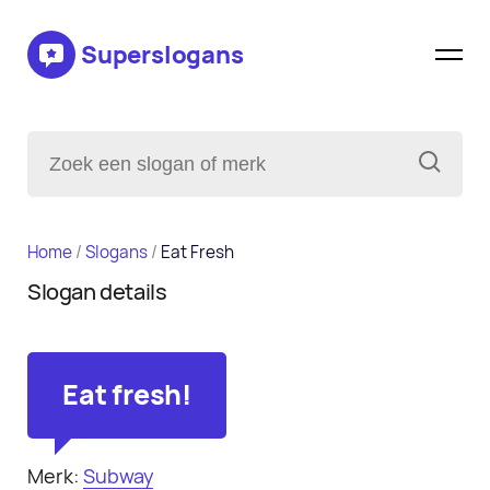
Superslogans
Home
/
Slogans
/
Eat Fresh
Slogan details
Eat fresh!
Merk:
Subway