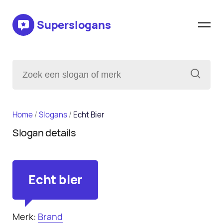
Superslogans
Home
/
Slogans
/
Echt Bier
Slogan details
Echt bier
Merk:
Brand