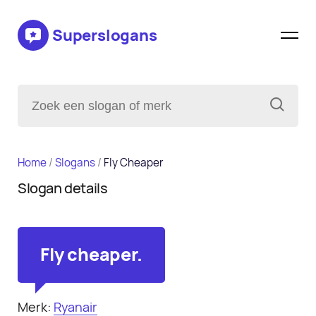
Superslogans
Home
/
Slogans
/
Fly Cheaper
Slogan details
Fly cheaper.
Merk:
Ryanair