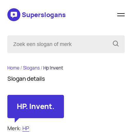
Superslogans
Home
/
Slogans
/
Hp Invent
Slogan details
HP. Invent.
Merk:
HP