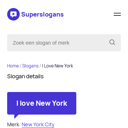
Superslogans
Home
/
Slogans
/
I Love New York
Slogan details
I love New York
Merk:
New York City