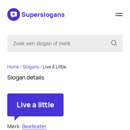
Superslogans
Home
/
Slogans
/
Live A Little
Slogan details
Live a little
Merk:
Beefeater