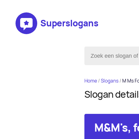
Superslogans
Home
/
Slogans
/
M Ms Fo
Slogan detai
M&M's, f