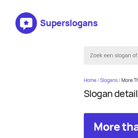
Superslogans
Home
/
Slogans
/
More Th
Slogan detai
More tha