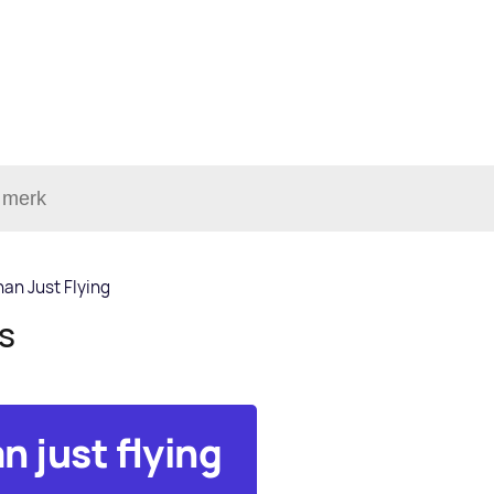
an Just Flying
ls
n just flying