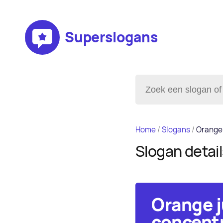
Superslogans
Home
/
Slogans
/
Orange 
Slogan detai
Orange j
concentr