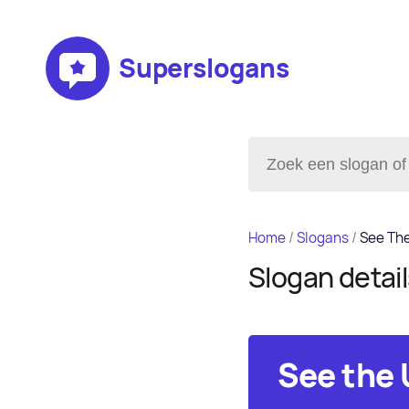
Superslogans
Home
/
Slogans
/
See The
Slogan detai
See the 