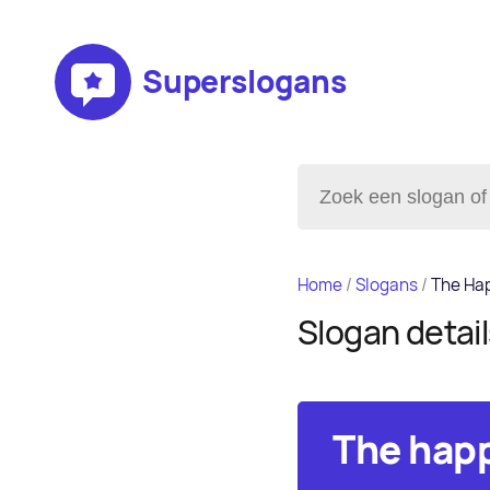
Superslogans
Home
/
Slogans
/
The Hap
Slogan detai
The happ