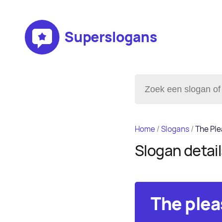
Superslogans
Home
/
Slogans
/
The Ple
Slogan detai
The plea