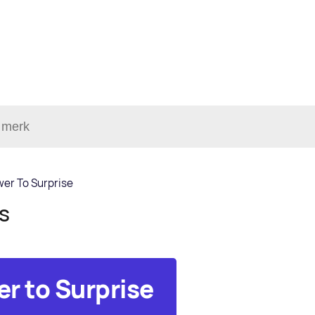
er To Surprise
ls
r to Surprise