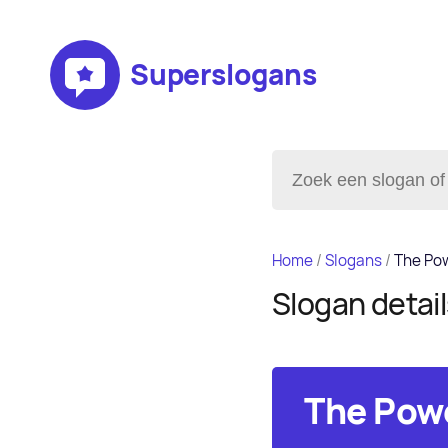
Superslogans
Home
/
Slogans
/
The Pow
Slogan detai
The Powe