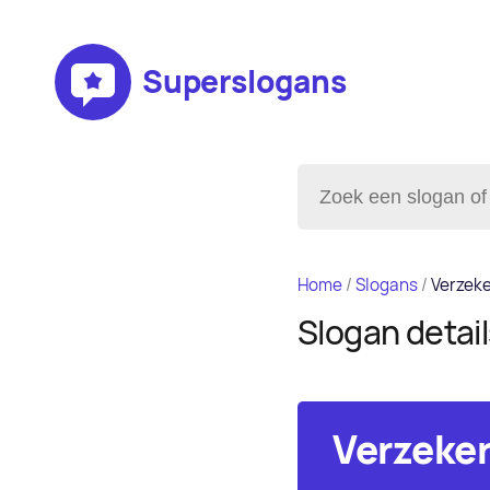
Superslogans
Home
/
Slogans
/
Verzek
Slogan detai
Verzeker