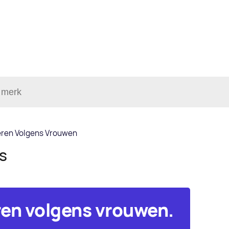
eren Volgens Vrouwen
ls
en volgens vrouwen.