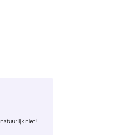
natuurlijk niet!