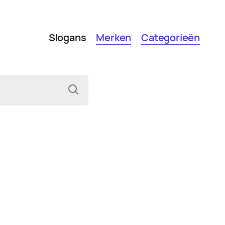
Slogans
Merken
Categorieën