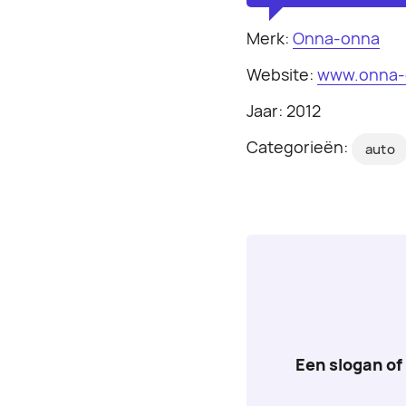
Merk:
Onna-onna
Website:
www.onna-
Jaar: 2012
Categorieën:
auto
Een slogan of