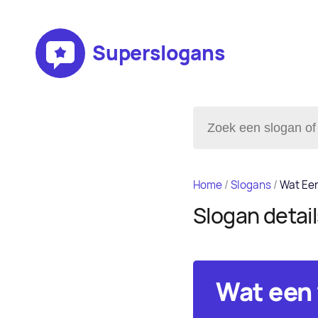
Superslogans
Home
/
Slogans
/
Wat Een
Slogan detai
Wat een 