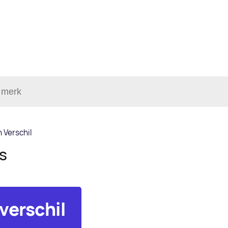
 Verschil
ls
verschil