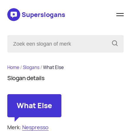
Superslogans
Home
/
Slogans
/
What Else
Slogan details
What Else
Merk:
Nespresso