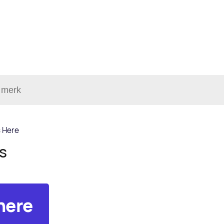
s Here
ls
 here