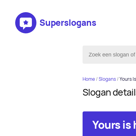
Superslogans
Home
/
Slogans
/
Yours I
Slogan detai
Yours is