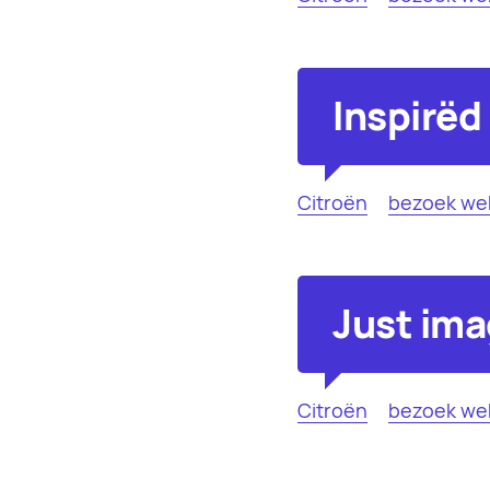
Inspirëd 
Citroën
bezoek we
Just ima
Citroën
bezoek we