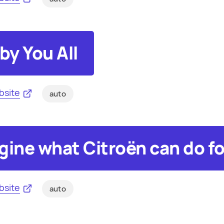
by You All
bsite
auto
gine what Citroën can do fo
bsite
auto