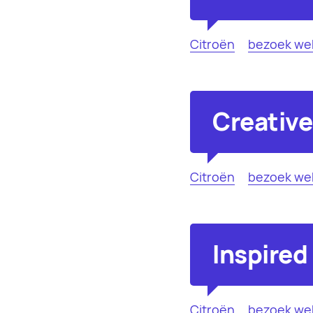
Citroën
bezoek we
Creative
Citroën
bezoek we
Inspired
Citroën
bezoek we