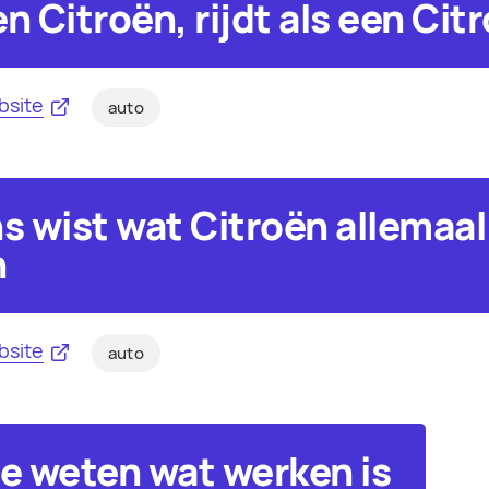
n Citroën, rijdt als een Cit
bsite
auto
ns wist wat Citroën allemaal
n
bsite
auto
ie weten wat werken is