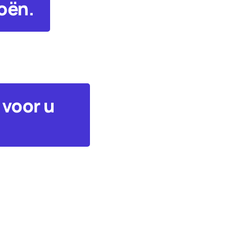
roën.
 voor u