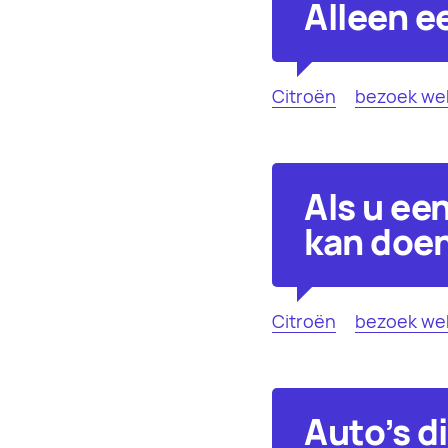
Alleen ee
Citroën
bezoek we
Als u ee
kan doe
Citroën
bezoek we
Auto's d