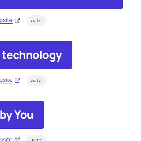
bsite
auto
 technology
bsite
auto
 by You
bsite
auto