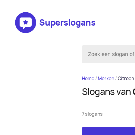
Superslogans
Home
/
Merken
/
Citroen
Slogans van
7 slogans