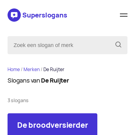
Superslogans
Home
/
Merken
/
De Ruijter
Slogans van
De Ruijter
3 slogans
De broodversierder