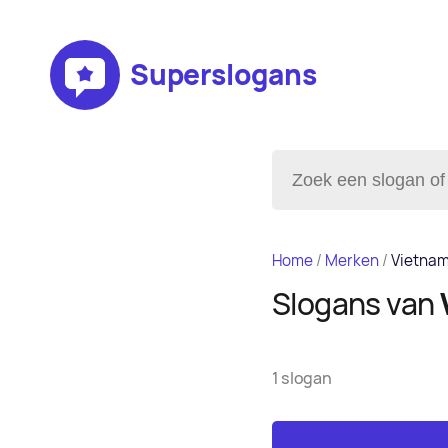
Superslogans
Home
/
Merken
/
Vietna
Slogans van
1 slogan