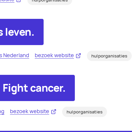
s leven.
s Nederland
bezoek website
hulporganisaties
. Fight cancer.
ng
bezoek website
hulporganisaties