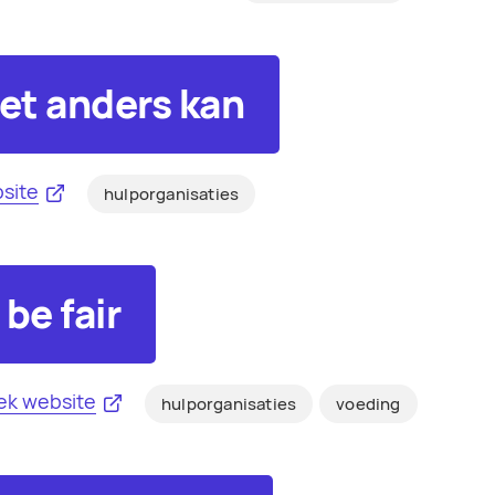
et anders kan
site
hulporganisaties
be fair
ek website
hulporganisaties
voeding