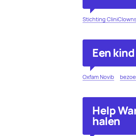
Stichting CliniClown
Een kind 
Oxfam Novib
bezoe
Help War
halen