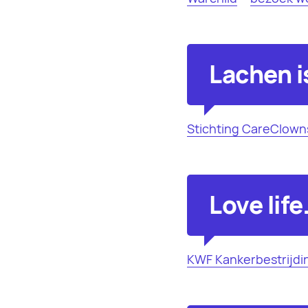
Lachen i
Stichting CareClown
Love life
KWF Kankerbestrijdi