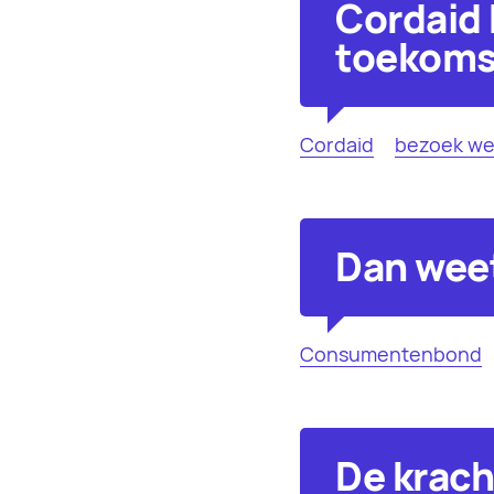
Cordaid 
toekoms
Cordaid
bezoek we
Dan weet
Consumentenbond
De krach