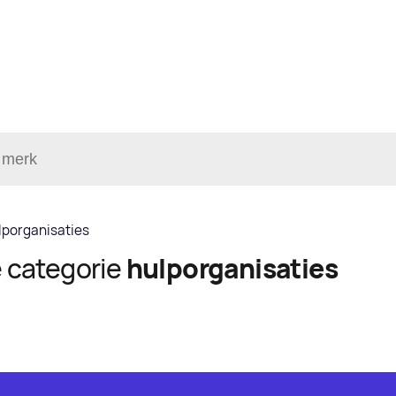
lporganisaties
e categorie
hulporganisaties