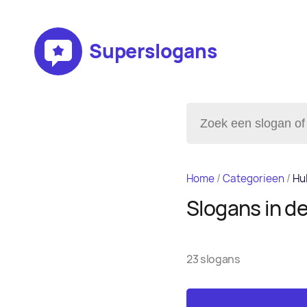
Superslogans
Home
/
Categorieen
/
Hu
Slogans in d
23 slogans