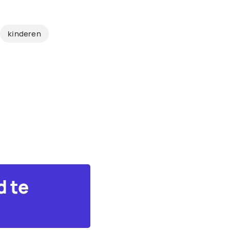
kinderen
d te