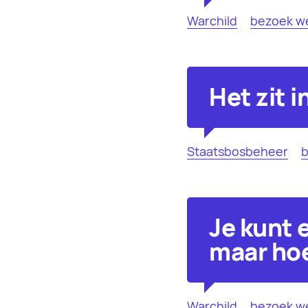
Warchild
bezoek w
Het zit i
Staatsbosbeheer
b
Je kunt e
maar hoe
Warchild
bezoek w