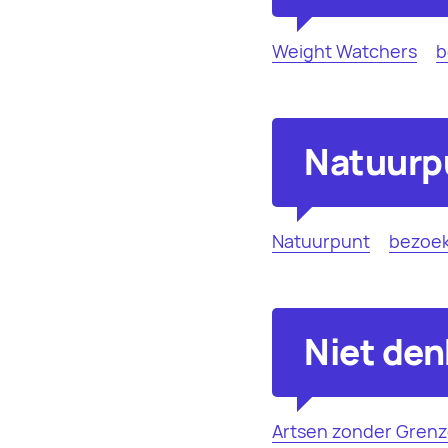
Weight Watchers
b
Natuurpu
Natuurpunt
bezoek
Niet den
Artsen zonder Gren