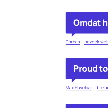
Omdat h
Dorcas
bezoek web
Proud to 
Max Havelaar
bezo