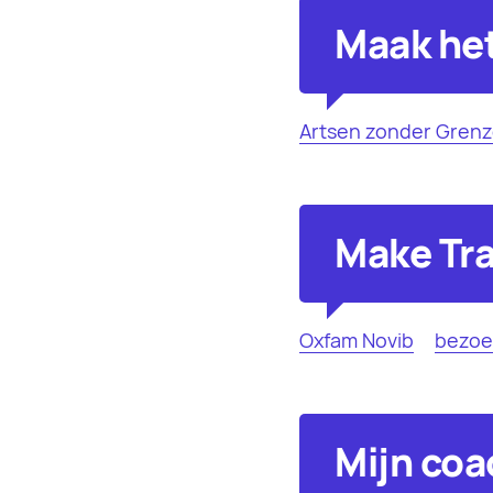
Maak het
Artsen zonder Gren
Make Tra
Oxfam Novib
bezoe
Mijn coa