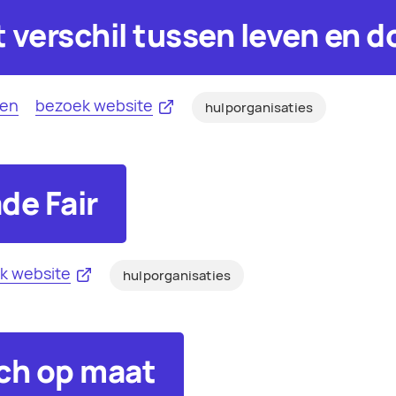
 verschil tussen leven en d
zen
bezoek website
hulporganisaties
de Fair
k website
hulporganisaties
ch op maat