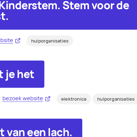
Kinderstem. Stem voor de
t.
bsite
hulporganisaties
 je het
bezoek website
elektronica
hulporganisaties
t van een lach.