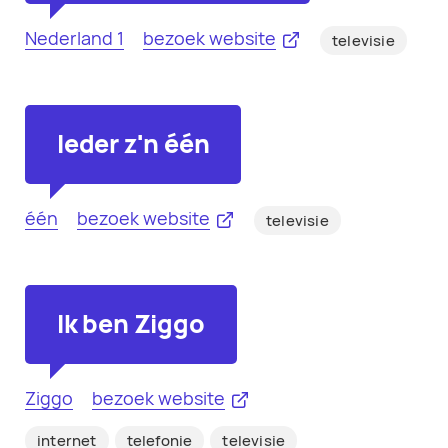
Nederland 1
bezoek website
televisie
Ieder z'n één
één
bezoek website
televisie
Ik ben Ziggo
Ziggo
bezoek website
internet
telefonie
televisie