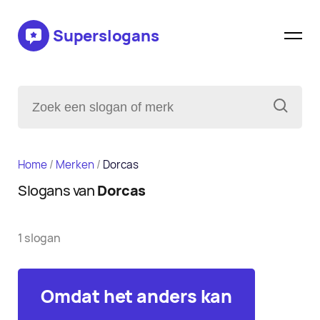
Superslogans
Home
/
Merken
/
Dorcas
Slogans van
Dorcas
1 slogan
Omdat het anders kan