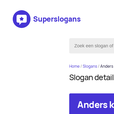
Superslogans
Home
/
Slogans
/
Anders 
Slogan detai
Anders k