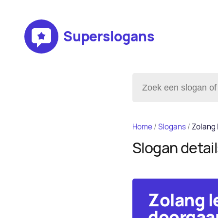
Superslogans
Home
/
Slogans
/
Zolang 
Slogan detai
Zolang l
doorgaa